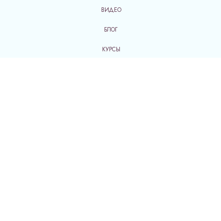
ВИДЕО
БЛОГ
КУРСЫ
ОТЗЫВЫ
ЛИЧНЫЙ КАБИНЕТ
Оферта Услуги
Оферта Обучение
Политика конфиденциальности
Согласие на обработку персональных данных
Согласие на рассылку сообщений
Дизайн сайта Alina Kalashnikova
Верстка сайта Tatiart.pro